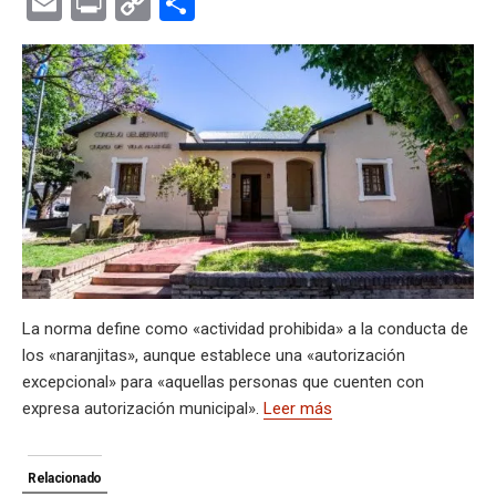
E
Pr
C
C
at
e
ce
es
e
ke
m
s
se
m
in
o
o
s
gr
b
ky
a
dI
bl
a
n
ail
t
py
m
A
a
o
d
n
r
g
g
Li
p
p
m
o
s
e
er
n
ar
p
k
k
tir
La norma define como «actividad prohibida» a la conducta de
los «naranjitas», aunque establece una «autorización
excepcional» para «aquellas personas que cuenten con
expresa autorización municipal».
Leer más
Relacionado