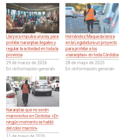
Llaryora impulsa una ley para
Hernández Maqueda lanza
prohibir naranjitas ilegales y
en la Legislatura un proyecto
regular la actividad en toda la
para prohibir a los
provincia
«naranjitas» en toda Córdoba
29 de marzo de 2026
28 de mayo de 2025
En «Información general»
En «Información general»
Naranjitas que no serán
marroncitos en Córdoba: «En
ningún momento se habló
del color marrón»
11 de mayo de 2026