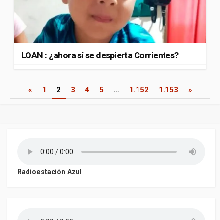
LOAN : ¿ahora sí se despierta Corrientes?
Paginación
«
1
2
3
4
5
…
1.152
1.153
»
de
entradas
Radioestación Azul