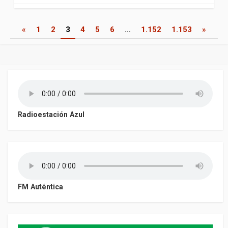
Paginación
«
1
2
3
4
5
6
…
1.152
1.153
»
de
entradas
Radioestación Azul
FM Auténtica