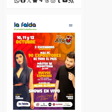
WhatsApp
Facebook
X
Bluesky
Telegram
Threads
Instagram
Tumblr
YouTube
Feed RSS