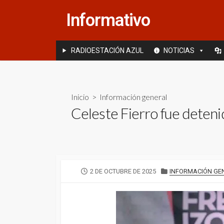
Saltar
Informativo
al
contenido
RADIOESTACIÓN AZUL
NOTICIAS
Inicio
>
Información general
Celeste Fierro fue detenida
FECHA
CATEGORÍAS
2 DE OCTUBRE DE 2025
INFORMACIÓN GE
DE
PUBLICACIÓN