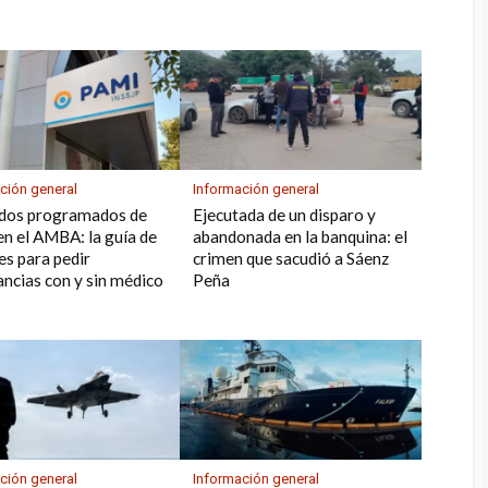
e
er
k
tir
ción general
Información general
ados programados de
Ejecutada de un disparo y
n el AMBA: la guía de
abandonada en la banquina: el
es para pedir
crimen que sacudió a Sáenz
ncias con y sin médico
Peña
ción general
Información general