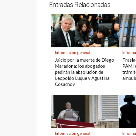
Entradas Relacionadas
p
m
o
s
p
k
Información general
Informa
Juicio por la muerte de Diego
Trasl
Maradona: los abogados
PAMI e
pedirán la absolución de
trámit
Leopoldo Luque y Agustina
ambula
Cosachov
Información general
Informa