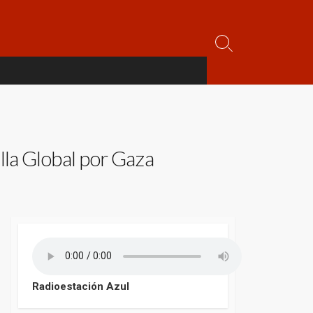
Alternar
la
búsqueda
illa Global por Gaza
Radioestación Azul