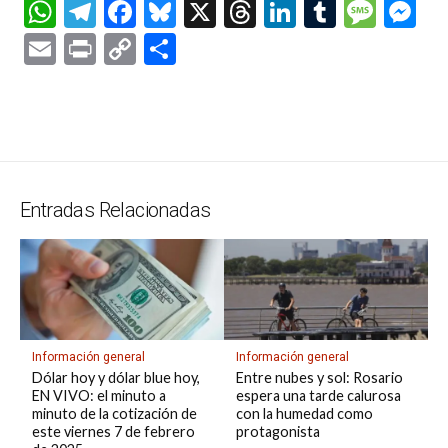
W
T
F
Bl
X
T
Li
T
M
M
h
el
a
u
hr
n
u
es
es
E
Pr
C
C
at
e
ce
es
e
ke
m
s
se
m
in
o
o
s
gr
b
ky
a
dI
bl
a
n
ail
t
py
m
A
a
o
d
n
r
g
g
Li
p
p
m
o
s
e
er
n
ar
p
k
k
tir
Entradas Relacionadas
Información general
Información general
Dólar hoy y dólar blue hoy,
Entre nubes y sol: Rosario
EN VIVO: el minuto a
espera una tarde calurosa
minuto de la cotización de
con la humedad como
este viernes 7 de febrero
protagonista