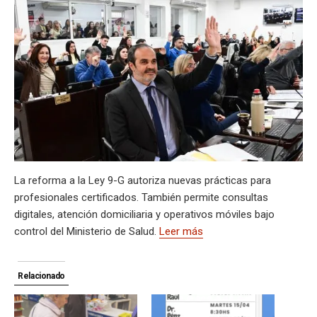
s
gr
b
ky
a
dI
bl
a
n
ail
t
py
m
A
a
o
d
n
r
g
g
Li
p
p
m
o
s
e
er
n
ar
p
k
k
tir
La reforma a la Ley 9-G autoriza nuevas prácticas para
profesionales certificados. También permite consultas
digitales, atención domiciliaria y operativos móviles bajo
control del Ministerio de Salud.
Leer más
Relacionado