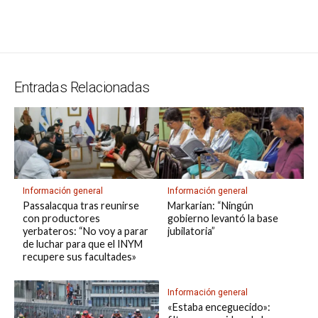
at
e
ce
es
e
ke
m
s
se
m
in
o
o
s
gr
b
ky
a
dI
bl
a
n
ail
t
py
m
A
a
o
d
n
r
g
g
Li
p
p
m
o
s
e
er
n
ar
Entradas Relacionadas
p
k
k
tir
Información general
Información general
Passalacqua tras reunirse
Markarian: “Ningún
con productores
gobierno levantó la base
yerbateros: “No voy a parar
jubilatoria”
de luchar para que el INYM
recupere sus facultades»
Información general
«Estaba enceguecido»: