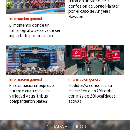
filtraron un video de la
confesión de Jorge Mangeri
por el caso de Ángeles
Rawson
Información general
El momento donde un
camarógrafo se salva de ser
impactado por una moto
Información general
Información general
El rock nacional expresó
PedidosYa consolida su
durante cuatro días su
crecimiento en Córdoba
variedad y sus ‘tribus’
con más de 20 localidades
compartieron platea
activas
ENTRADA ANTERIOR