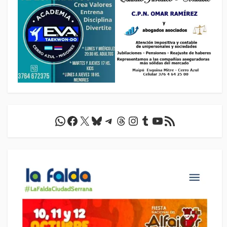
WhatsApp
Facebook
X
Bluesky
Telegram
Threads
Instagram
Tumblr
YouTube
Feed RSS