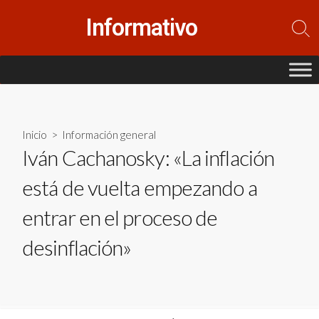
Saltar
Informativo
al
Alte
contenido
la
bús
Inicio
>
Información general
Iván Cachanosky: «La inflación
está de vuelta empezando a
entrar en el proceso de
desinflación»