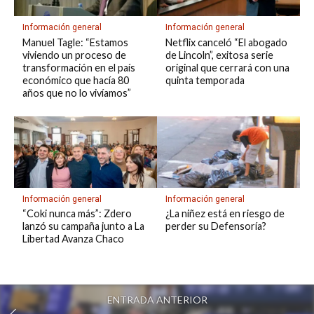
Información general
Información general
Manuel Tagle: “Estamos
Netflix canceló “El abogado
viviendo un proceso de
de Lincoln”, exitosa serie
transformación en el país
original que cerrará con una
económico que hacía 80
quinta temporada
años que no lo vivíamos”
Información general
Información general
“Coki nunca más”: Zdero
¿La niñez está en riesgo de
lanzó su campaña junto a La
perder su Defensoría?
Libertad Avanza Chaco
ENTRADA ANTERIOR