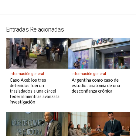
s
gr
b
ky
a
dI
bl
a
n
ail
t
py
m
A
a
o
d
n
r
g
g
Li
p
p
m
o
s
e
er
n
ar
Entradas Relacionadas
p
k
k
tir
Información general
Información general
Caso Axel: los tres
Argentina como caso de
detenidos fueron
estudio: anatomía de una
trasladados a una cárcel
desconfianza crónica
federal mientras avanza la
investigación