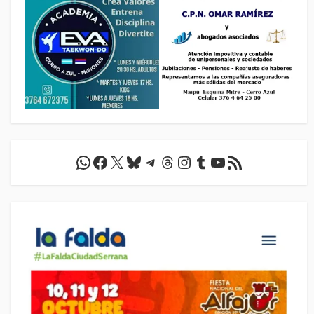
WhatsApp
Facebook
X
Bluesky
Telegram
Threads
Instagram
Tumblr
YouTube
Feed RSS