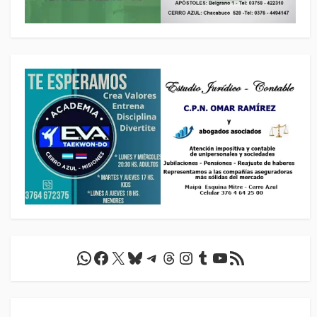
WhatsApp
Facebook
X
Bluesky
Telegram
Threads
Instagram
Tumblr
YouTube
Feed RSS