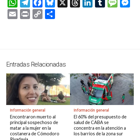
W
T
F
Bl
X
T
Li
T
M
M
h
el
a
u
hr
n
u
es
es
E
Pr
C
C
at
e
ce
es
e
ke
m
s
se
m
in
o
o
s
gr
b
ky
a
dI
bl
a
n
ail
t
py
m
A
a
o
d
n
r
g
g
Li
p
p
m
o
s
e
er
n
ar
p
k
k
tir
Entradas Relacionadas
Información general
Información general
Encontraron muerto al
El 60% del presupuesto de
principal sospechoso de
salud de CABA se
matar a la mujer en la
concentra en la atención a
costanera de Cómodoro
los barrios de la zona sur
Rivadavia