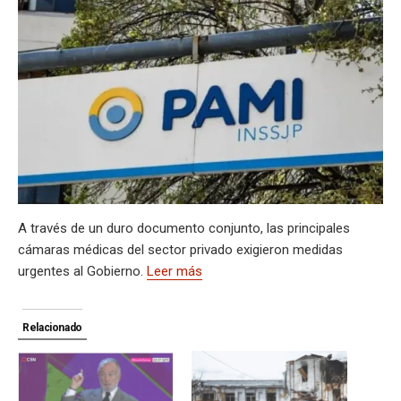
s
gr
b
ky
a
dI
bl
a
n
ail
t
py
m
A
a
o
d
n
r
g
g
Li
p
p
m
o
s
e
er
n
ar
p
k
k
tir
A través de un duro documento conjunto, las principales
cámaras médicas del sector privado exigieron medidas
urgentes al Gobierno.
Leer más
Relacionado