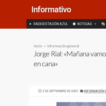
Saltar
Informativo
al
contenido
RADIOESTACIÓN AZUL
NOTICIAS
Inicio
>
Información general
Jorge Rial: «Mañana vamos
en cana»
FECHA
CATEGORÍAS
2 DE SEPTIEMBRE DE 2025
INFORMACIÓN 
DE
PUBLICACIÓN