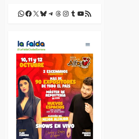
WhatsApp
Facebook
X
Bluesky
Telegram
Threads
Instagram
Tumblr
YouTube
Feed RSS