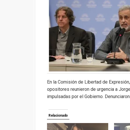
s
gr
b
ky
a
A
a
o
d
p
m
o
s
p
k
En la Comisión de Libertad de Expresión,
opositores reunieron de urgencia a Jorge
impulsadas por el Gobierno. Denunciaron
Relacionado