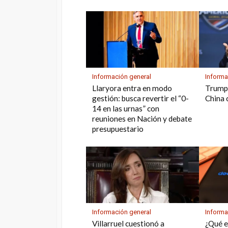
p
k
Información general
Informa
Llaryora entra en modo
Trump 
gestión: busca revertir el “0-
China
14 en las urnas” con
reuniones en Nación y debate
presupuestario
Información general
Informa
Villarruel cuestionó a
¿Qué e