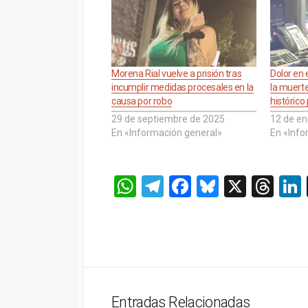
Morena Rial vuelve a prisión tras
Dolor en 
incumplir medidas procesales en la
la muert
causa por robo
histórico
29 de septiembre de 2025
12 de en
En «Información general»
En «Info
W
T
F
Bl
X
T
h
el
a
u
hr
at
e
ce
es
e
s
gr
b
ky
a
A
a
o
d
p
m
o
s
Entradas Relacionadas