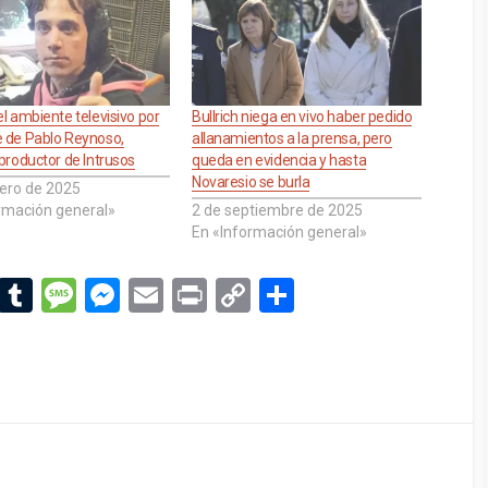
el ambiente televisivo por
Bullrich niega en vivo haber pedido
e de Pablo Reynoso,
allanamientos a la prensa, pero
 productor de Intrusos
queda en evidencia y hasta
Novaresio se burla
ero de 2025
rmación general»
2 de septiembre de 2025
En «Información general»
Li
T
M
M
E
Pr
C
C
n
u
es
es
m
in
o
o
ke
m
s
se
ail
t
py
m
dI
bl
a
n
Li
p
n
r
g
g
n
ar
e
er
k
tir