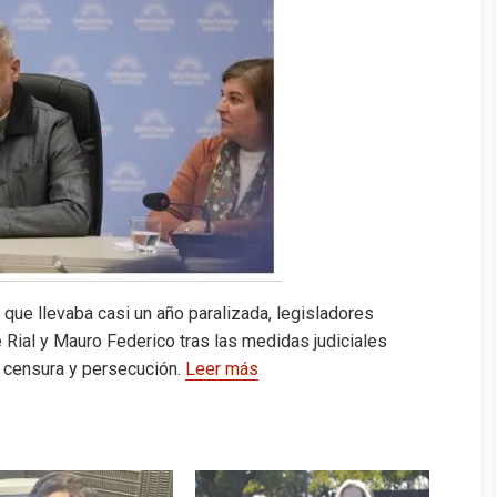
dI
bl
a
n
Li
p
n
r
g
g
n
ar
e
er
k
tir
 que llevaba casi un año paralizada, legisladores
 Rial y Mauro Federico tras las medidas judiciales
 censura y persecución.
Leer más