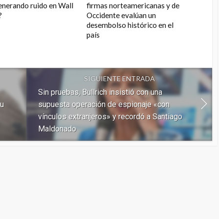
enerando ruido en Wall
firmas norteamericanas y de
?
Occidente evalúan un
desembolso histórico en el
país
SIGUIENTE ENTRADA
Sin pruebas, Bullrich insistió con una
su
supuesta operación de espionaje «con
vínculos extranjeros» y recordó a Santiago
Maldonado