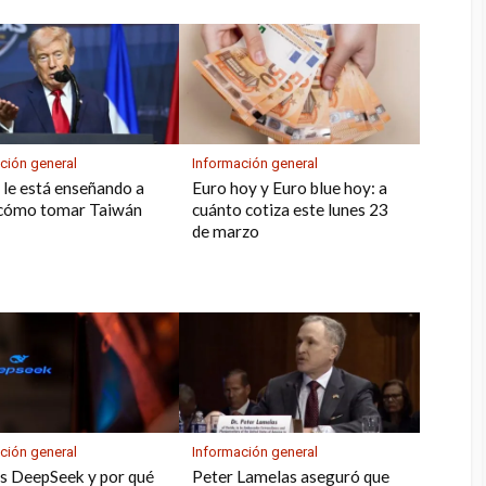
ción general
Información general
le está enseñando a
Euro hoy y Euro blue hoy: a
 cómo tomar Taiwán
cuánto cotiza este lunes 23
de marzo
ción general
Información general
s DeepSeek y por qué
Peter Lamelas aseguró que