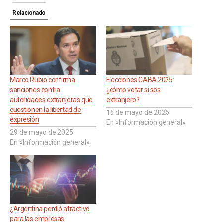
Relacionado
Marco Rubio confirma
Elecciones CABA 2025:
sanciones contra
¿cómo votar si sos
autoridades extranjeras que
extranjero?
cuestionen la libertad de
16 de mayo de 2025
expresión
En «Información general»
29 de mayo de 2025
En «Información general»
¿Argentina perdió atractivo
para las empresas