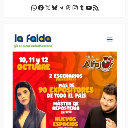
WhatsApp
Facebook
X
Bluesky
Telegram
Threads
Instagram
Tumblr
YouTube
Feed RSS