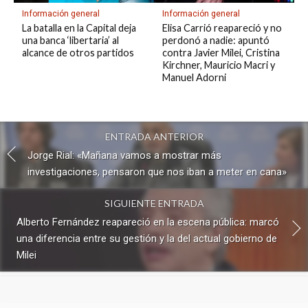
Información general
Información general
La batalla en la Capital deja
Elisa Carrió reapareció y no
una banca ‘libertaria’ al
perdonó a nadie: apuntó
alcance de otros partidos
contra Javier Milei, Cristina
Kirchner, Mauricio Macri y
Manuel Adorni
ENTRADA ANTERIOR
Jorge Rial: «Mañana vamos a mostrar más
investigaciones, pensaron que nos iban a meter en cana»
SIGUIENTE ENTRADA
Alberto Fernández reapareció en la escena pública: marcó
una diferencia entre su gestión y la del actual gobierno de
Milei