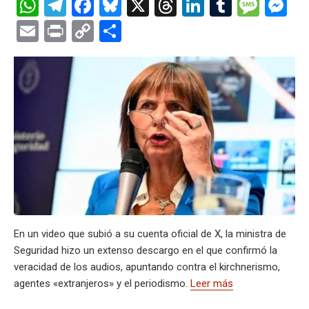
W
T
F
Bl
X
T
Li
T
M
M
h
el
a
u
hr
n
u
es
es
E
Pr
C
C
at
e
ce
es
e
ke
m
s
se
m
in
o
o
s
gr
b
ky
a
dI
bl
a
n
ail
t
py
m
A
a
o
d
n
r
g
g
Li
p
p
m
o
s
e
er
n
ar
p
k
k
tir
En un video que subió a su cuenta oficial de X, la ministra de
Seguridad hizo un extenso descargo en el que confirmó la
veracidad de los audios, apuntando contra el kirchnerismo,
agentes «extranjeros» y el periodismo.
Leer más