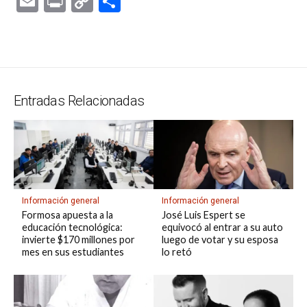
E
Pr
C
C
at
e
ce
es
e
ke
m
s
se
m
in
o
o
s
gr
b
ky
a
dI
bl
a
n
ail
t
py
m
A
a
o
d
n
r
g
g
Li
p
p
m
o
s
e
er
n
ar
Entradas Relacionadas
p
k
k
tir
Información general
Información general
Formosa apuesta a la
José Luis Espert se
educación tecnológica:
equivocó al entrar a su auto
invierte $170 millones por
luego de votar y su esposa
mes en sus estudiantes
lo retó