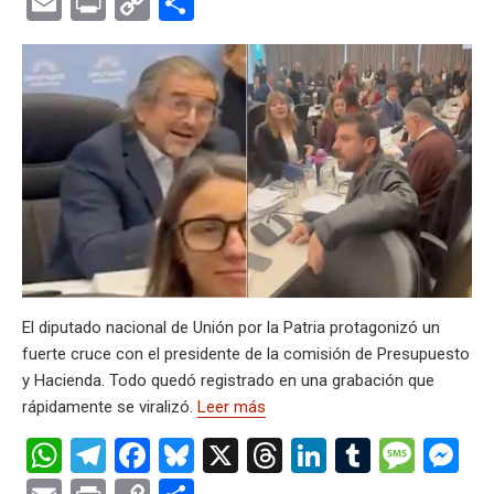
E
Pr
C
C
at
e
ce
es
e
ke
m
s
se
m
in
o
o
s
gr
b
ky
a
dI
bl
a
n
ail
t
py
m
A
a
o
d
n
r
g
g
Li
p
p
m
o
s
e
er
n
ar
p
k
k
tir
El diputado nacional de Unión por la Patria protagonizó un
fuerte cruce con el presidente de la comisión de Presupuesto
y Hacienda. Todo quedó registrado en una grabación que
rápidamente se viralizó.
Leer más
W
T
F
Bl
X
T
Li
T
M
M
h
el
a
u
hr
n
u
es
es