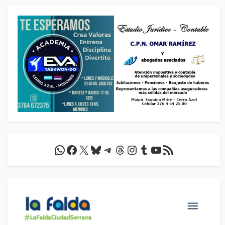
WhatsApp
Facebook
X
Bluesky
Telegram
Threads
Instagram
Tumblr
YouTube
Feed RSS