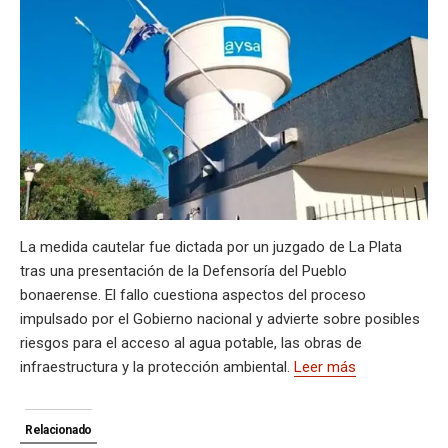
s
gr
b
ky
a
dI
bl
a
n
ail
t
py
m
A
a
o
d
n
r
g
g
Li
p
p
m
o
s
e
er
n
ar
p
k
k
tir
La medida cautelar fue dictada por un juzgado de La Plata
tras una presentación de la Defensoría del Pueblo
bonaerense. El fallo cuestiona aspectos del proceso
impulsado por el Gobierno nacional y advierte sobre posibles
riesgos para el acceso al agua potable, las obras de
infraestructura y la protección ambiental.
Leer más
Relacionado