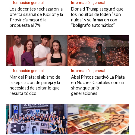
Información general
Información general
Los docentes rechazaron la
Donald Trump aseguró que
oferta salarial de Kicillof y la
los indultos de Biden “son
Provincia mejoró la
nulos” y se firmaron con
propuesta al 7%
“bolígrafo automático”
Información general
Información general
Mar del Plata: el abismo de
Abel Pintos cautivó La Plata
la separación de pareja y la
en Noches Capitales con un
necesidad de soltar lo que
show que unió
resulta tóxico
generaciones