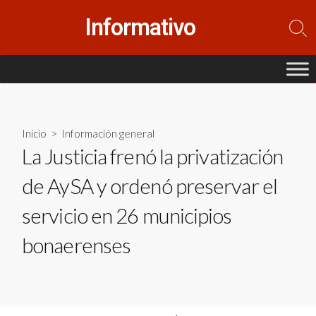
Saltar
Informativo
al
Alte
contenido
la
bús
Inicio
>
Información general
La Justicia frenó la privatización
de AySA y ordenó preservar el
servicio en 26 municipios
bonaerenses