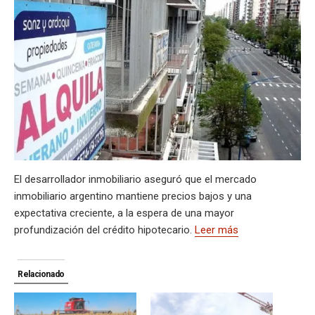
s
gr
b
ky
a
dI
bl
a
n
ail
t
py
m
A
a
o
d
n
r
g
g
Li
p
p
m
o
s
e
er
n
ar
p
k
k
tir
El desarrollador inmobiliario aseguró que el mercado
inmobiliario argentino mantiene precios bajos y una
expectativa creciente, a la espera de una mayor
profundización del crédito hipotecario.
Leer más
Relacionado