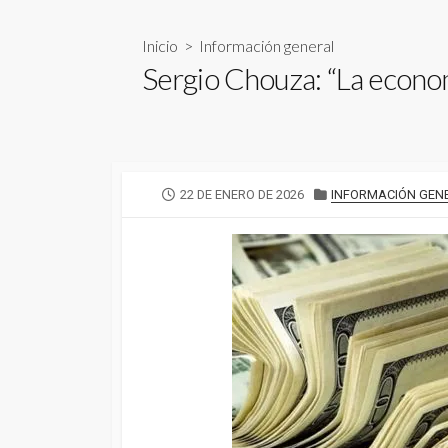
Inicio
>
Información general
Sergio Chouza: “La econom
FECHA
CATEGORÍAS
22 DE ENERO DE 2026
INFORMACIÓN GEN
DE
PUBLICACIÓN