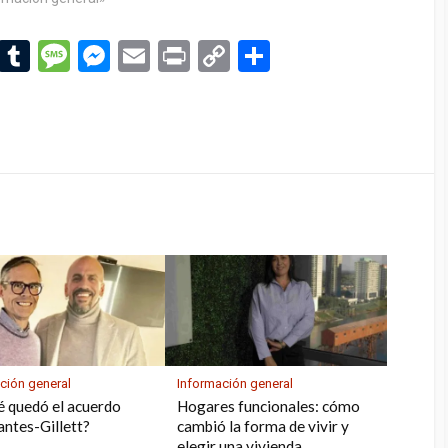
Li
T
M
M
E
Pr
C
C
n
u
es
es
m
in
o
o
ke
m
s
se
ail
t
py
m
dI
bl
a
n
Li
p
n
r
g
g
n
ar
e
er
k
tir
ción general
Información general
é quedó el acuerdo
Hogares funcionales: cómo
antes-Gillett?
cambió la forma de vivir y
elegir una vivienda