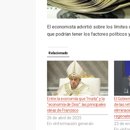
El economista advirtió sobre los límites
que podrían tener los factores políticos
Relacionado
Entre la economía que “mata” y la
El Gobie
“economía de Dios”: las principales
de las re
ideas de Francisco
eliminac
regional
26 de abril de 2025
En «Información general»
23 de en
En «Info