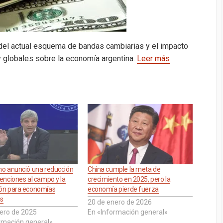
 del actual esquema de bandas cambiarias y el impacto
 y globales sobre la economía argentina.
Leer más
rno anunció una reducción
China cumple la meta de
tenciones al campo y la
crecimiento en 2025, pero la
ión para economías
economía pierde fuerza
es
20 de enero de 2026
ero de 2025
En «Información general»
rmación general»