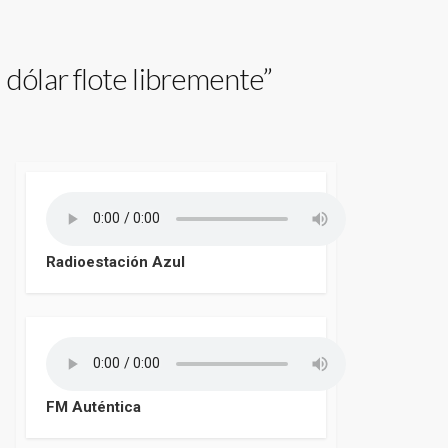
dólar flote libremente”
Radioestación Azul
FM Auténtica