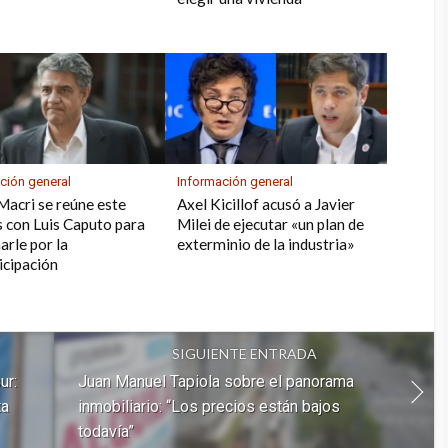
ción general
Información general
Macri se reúne este
Axel Kicillof acusó a Javier
 con Luis Caputo para
Milei de ejecutar «un plan de
arle por la
exterminio de la industria»
icipación
SIGUIENTE ENTRADA
ur:
Juan Manuel Tapiola sobre el panorama
ta
inmobiliario: “Los precios están bajos
todavía”