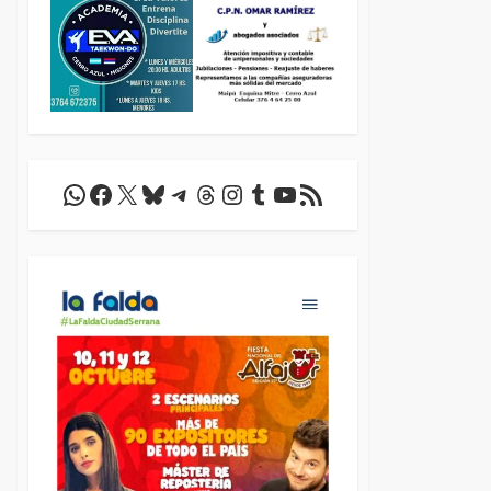
WhatsApp
Facebook
X
Bluesky
Telegram
Threads
Instagram
Tumblr
YouTube
Feed RSS