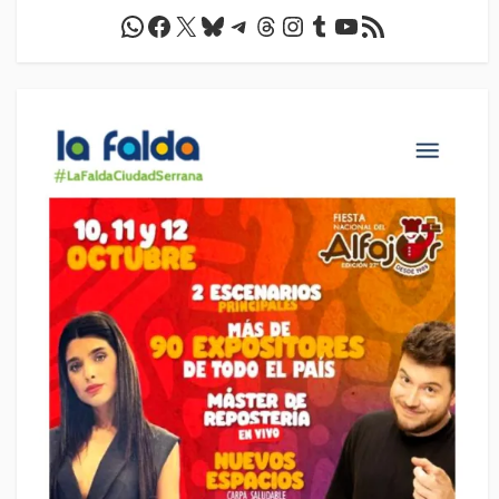
WhatsApp
Facebook
X
Bluesky
Telegram
Threads
Instagram
Tumblr
YouTube
Feed RSS