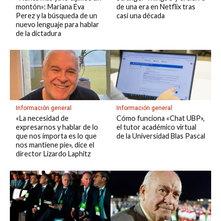
montón»: Mariana Eva
de una era en Netflix tras
Perez y la búsqueda de un
casi una década
nuevo lenguaje para hablar
de la dictadura
Información general
Información general
«La necesidad de
Cómo funciona «Chat UBP»,
expresarnos y hablar de lo
el tutor académico virtual
que nos importa es lo que
de la Universidad Blas Pascal
nos mantiene pie», dice el
director Lizardo Laphitz