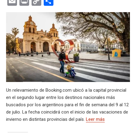
E
Pr
C
C
at
e
ce
es
e
ke
m
s
se
m
in
o
o
s
gr
b
ky
a
dI
bl
a
n
ail
t
py
m
A
a
o
d
n
r
g
g
Li
p
p
m
o
s
e
er
n
ar
p
k
k
tir
Un relevamiento de Booking.com ubicó a la capital provincial
en el segundo lugar entre los destinos nacionales más
buscados por los argentinos para el fin de semana del 9 al 12
de julio. La fecha coincidirá con el inicio de las vacaciones de
invierno en distintas provincias del país.
Leer más