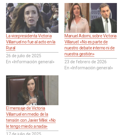
La vicepresidenta Victoria
Manuel Adorni, sobre Victoria
Villarruel no fue al acto en la
Villaruel: «No es parte de
Rural
nuestro debate interno ni de
nuestra gestión»
26 de julio de 2025
En «Información general»
23 de febrero de 2026
En «Información general»
El mensaje de Victoria
Villarruel en medio de la
tensión con Javier Milei: «No
le tengo miedo a nada»
17 de julio de 2025