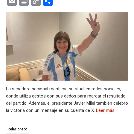
E
Pr
C
C
at
e
ce
es
e
ke
m
s
se
m
in
o
o
s
gr
b
ky
a
dI
bl
a
n
ail
t
py
m
A
a
o
d
n
r
g
g
Li
p
p
m
o
s
e
er
n
ar
p
k
k
tir
La senadora nacional mantiene su ritual en redes sociales,
donde utiliza gestos con sus dedos para marcar el resultado
del partido. Además, el presidente Javier Milei también celebró
la victoria con un mensaje en su cuenta de X.
Leer más
Relacionado