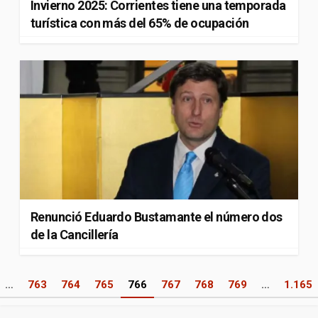
Invierno 2025: Corrientes tiene una temporada
turística con más del 65% de ocupación
Renunció Eduardo Bustamante el número dos
de la Cancillería
Paginación
…
763
764
765
766
767
768
769
…
1.165
de