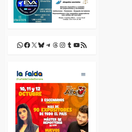
WhatsApp
Facebook
X
Bluesky
Telegram
Threads
Instagram
Tumblr
YouTube
Feed RSS