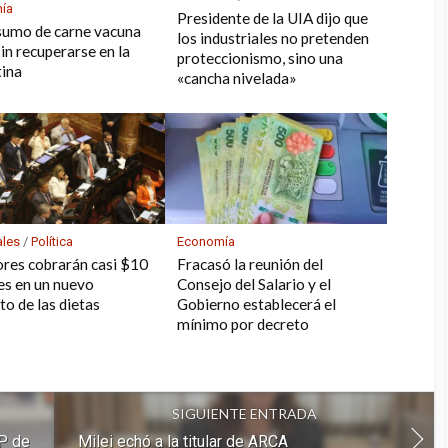
ía
Presidente de la UIA dijo que
sumo de carne vacuna
los industriales no pretenden
sin recuperarse en la
proteccionismo, sino una
ina
«cancha nivelada»
ales
/
Política
Economía
res cobrarán casi $10
Fracasó la reunión del
es en un nuevo
Consejo del Salario y el
o de las dietas
Gobierno establecerá el
mínimo por decreto
SIGUIENTE ENTRADA
GP de
Milei echó a la titular de ARCA