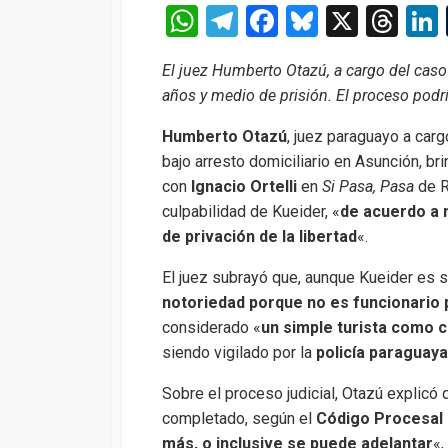
W
T
F
Bl
X
T
h
el
a
u
hr
El juez Humberto Otazú, a cargo del caso 
at
e
ce
es
e
años y medio de prisión. El proceso podr
s
gr
b
ky
a
Humberto Otazú
, juez paraguayo a car
A
a
o
d
bajo arresto domiciliario en Asunción, br
p
m
o
s
con
Ignacio Ortelli
en
Si Pasa, Pasa
de R
p
k
culpabilidad de Kueider, «
de acuerdo a 
de privación de la libertad
«.
El juez subrayó que, aunque Kueider es s
notoriedad porque no es funcionario
considerado «
un simple turista como cu
siendo vigilado por la
policía paraguaya
Sobre el proceso judicial, Otazú explicó
completado, según el
Código Procesal
más, o inclusive se puede adelantar
«,