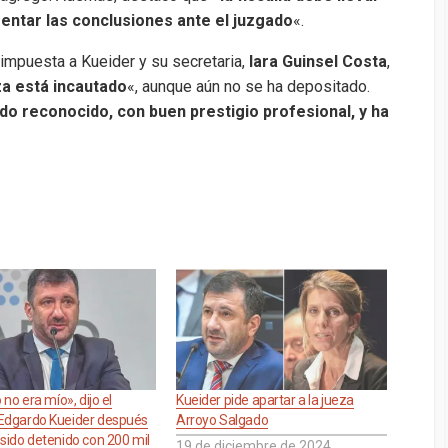
sentar las conclusiones ante el juzgado
«.
impuesta a Kueider y su secretaria,
Iara Guinsel Costa
,
nza está incautado
«, aunque aún no se ha depositado.
do reconocido, con buen prestigio profesional, y ha
 no era mío», dijo el
Kueider pide apartar a la jueza
Edgardo Kueider después
Arroyo Salgado
sido detenido con 200 mil
19 de diciembre de 2024