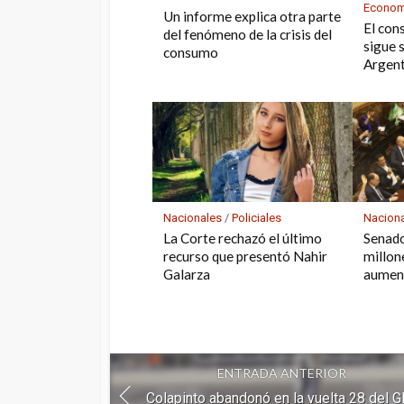
Econom
Un informe explica otra parte
El con
del fenómeno de la crisis del
sigue 
consumo
Argent
Nacionales
/
Policiales
Nacion
La Corte rechazó el último
Senado
recurso que presentó Nahir
millon
Galarza
aument
ENTRADA ANTERIOR
Colapinto abandonó en la vuelta 28 del 