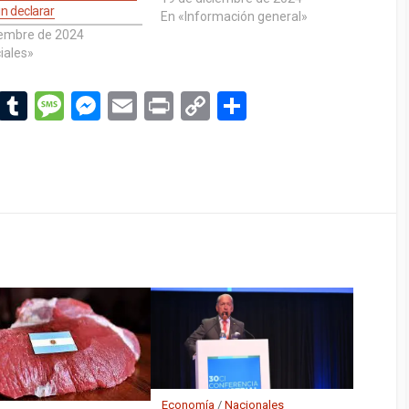
in declarar
En «Información general»
iembre de 2024
ciales»
Li
T
M
M
E
Pr
C
C
n
u
es
es
m
in
o
o
ke
m
s
se
ail
t
py
m
dI
bl
a
n
Li
p
n
r
g
g
n
ar
e
er
k
tir
Economía
/
Nacionales